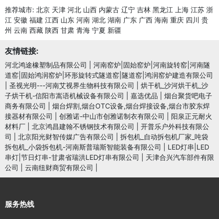
推荐城市:
北京
天津
河北
山西
内蒙古
辽宁
吉林
黑龙江
上海
江苏
浙
江
安徽
福建
江西
山东
河南
湖北
湖南
广东
广西
海南
重庆
四川
贵
州
云南
西藏
陕西
甘肃
青海
宁夏
新疆
友情链接:
河北鸿途橡塑制品有限公司
|
河南窑炉|固始窑炉|河南旋转窑|河南隧
道窑|固始鸿润窑炉|环形旋转式隧道窑|隧道窑|鸿润窑炉建造有限公司
|
圣视光明---河南艾视界生物科技有限公司
|
烘干机_沙河烘干机_沙
子烘干机-信阳市嵩语机械设备有限公司
|
嘉选优品
|
烟台聚货吧电子
商务有限公司
|
烟台焊割,烟台OTC设备,烟台焊接设备,烟台市胶东焊
接器材有限公司
|
创雅诺-中山市创雅诺制衣有限公司
|
阳泉正元耐火
材料厂
|
北京鸿昌建翰不锈钢技术有限公司
|
开普乐户外科技有限公
司
|
北京阳光财智传媒广告有限公司
|
拆包机_自动拆包机厂家_吨袋
拆包机_小袋拆包机-河南斯普瑞斯智能装备有限公司
|
LED灯串|LED
串灯|节日灯串-甘肃省瑞洪LED灯串有限公司
|
天津合兴汽车部件有限
公司
|
云南纽财商贸有限公司
|
服务热线