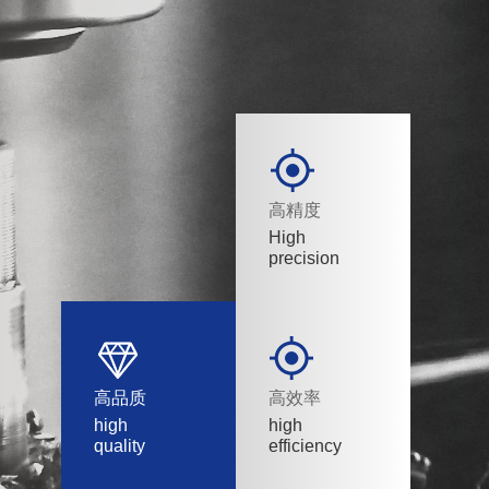
高精度
High
precision
高品质
高效率
high
high
quality
efficiency