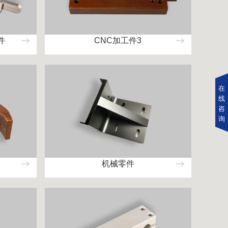
件
CNC加工件3
在
线
咨
询
机械零件