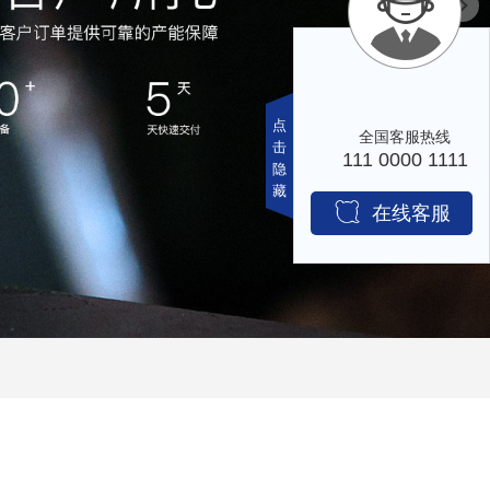
在
线
咨
询