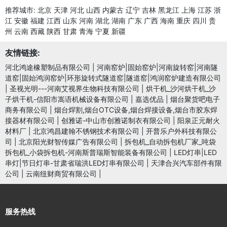
推荐城市:
北京
天津
河北
山西
内蒙古
辽宁
吉林
黑龙江
上海
江苏
浙
江
安徽
福建
江西
山东
河南
湖北
湖南
广东
广西
海南
重庆
四川
贵
州
云南
西藏
陕西
甘肃
青海
宁夏
新疆
友情链接:
河北鸿途橡塑制品有限公司
|
河南窑炉|固始窑炉|河南旋转窑|河南隧
道窑|固始鸿润窑炉|环形旋转式隧道窑|隧道窑|鸿润窑炉建造有限公司
|
圣视光明---河南艾视界生物科技有限公司
|
烘干机_沙河烘干机_沙
子烘干机-信阳市嵩语机械设备有限公司
|
嘉选优品
|
烟台聚货吧电子
商务有限公司
|
烟台焊割,烟台OTC设备,烟台焊接设备,烟台市胶东焊
接器材有限公司
|
创雅诺-中山市创雅诺制衣有限公司
|
阳泉正元耐火
材料厂
|
北京鸿昌建翰不锈钢技术有限公司
|
开普乐户外科技有限公
司
|
北京阳光财智传媒广告有限公司
|
拆包机_自动拆包机厂家_吨袋
拆包机_小袋拆包机-河南斯普瑞斯智能装备有限公司
|
LED灯串|LED
串灯|节日灯串-甘肃省瑞洪LED灯串有限公司
|
天津合兴汽车部件有限
公司
|
云南纽财商贸有限公司
|
服务热线