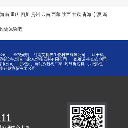
海南
重庆
四川
贵州
云南
西藏
陕西
甘肃
青海
宁夏
新
购物体验吧
|
|
公司
圣视光明---河南艾视界生物科技有限公司
烘干机_
|
台焊接设备,烟台市胶东焊接器材有限公司
创雅诺-中山市创雅
|
有限公司
拆包机_自动拆包机厂家_吨袋拆包机_小袋拆包
|
南纽财商贸有限公司
111
镇麻涌中心大道