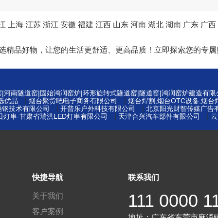
江
上海
江苏
浙江
安徽
福建
江西
山东
河南
湖北
湖南
广东
广西
精选精品好物，让您的生活更舒适、更高品质！立即探索您的专属
窑|河南隧道窑|固始鸿润窑炉|环形旋转式隧道窑|隧道窑|鸿润窑炉建造有限
|
|
选优品
烟台聚货吧电子商务有限公司
烟台焊割,烟台OTC设备,烟
|
|
锈钢技术有限公司
开普乐户外科技有限公司
北京阳光财智传媒广告
|
|
|节日灯串-甘肃省瑞洪LED灯串有限公司
天津合兴汽车部件有限公司
云
快捷导航
联系我们
111 0000 1
关于我们
客户案例
地址：
广东省东莞市麻涌