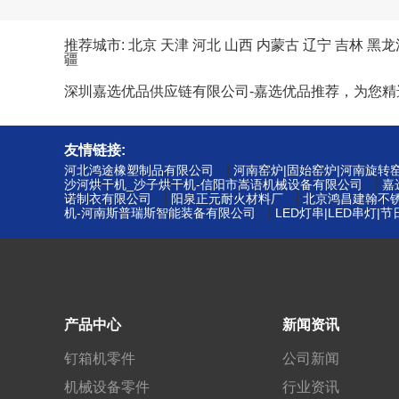
推荐城市:
北京
天津
河北
山西
内蒙古
辽宁
吉林
黑龙
疆
深圳嘉选优品供应链有限公司-嘉选优品推荐，为您
友情链接:
|
河北鸿途橡塑制品有限公司
河南窑炉|固始窑炉|河南旋转
|
沙河烘干机_沙子烘干机-信阳市嵩语机械设备有限公司
嘉
|
|
诺制衣有限公司
阳泉正元耐火材料厂
北京鸿昌建翰不
|
机-河南斯普瑞斯智能装备有限公司
LED灯串|LED串灯
产品中心
新闻资讯
钉箱机零件
公司新闻
机械设备零件
行业资讯