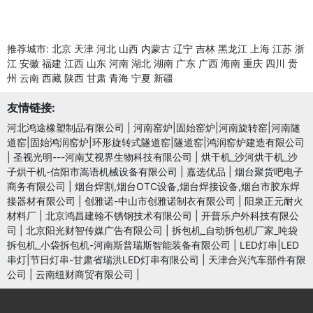
推荐城市:
北京
天津
河北
山西
内蒙古
辽宁
吉林
黑龙江
上海
江苏
浙
江
安徽
福建
江西
山东
河南
湖北
湖南
广东
广西
海南
重庆
四川
贵
州
云南
西藏
陕西
甘肃
青海
宁夏
新疆
友情链接:
河北鸿途橡塑制品有限公司
|
河南窑炉|固始窑炉|河南旋转窑|河南隧
道窑|固始鸿润窑炉|环形旋转式隧道窑|隧道窑|鸿润窑炉建造有限公司
|
圣视光明---河南艾视界生物科技有限公司
|
烘干机_沙河烘干机_沙
子烘干机-信阳市嵩语机械设备有限公司
|
嘉选优品
|
烟台聚货吧电子
商务有限公司
|
烟台焊割,烟台OTC设备,烟台焊接设备,烟台市胶东焊
接器材有限公司
|
创雅诺-中山市创雅诺制衣有限公司
|
阳泉正元耐火
材料厂
|
北京鸿昌建翰不锈钢技术有限公司
|
开普乐户外科技有限公
司
|
北京阳光财智传媒广告有限公司
|
拆包机_自动拆包机厂家_吨袋
拆包机_小袋拆包机-河南斯普瑞斯智能装备有限公司
|
LED灯串|LED
串灯|节日灯串-甘肃省瑞洪LED灯串有限公司
|
天津合兴汽车部件有限
公司
|
云南纽财商贸有限公司
|