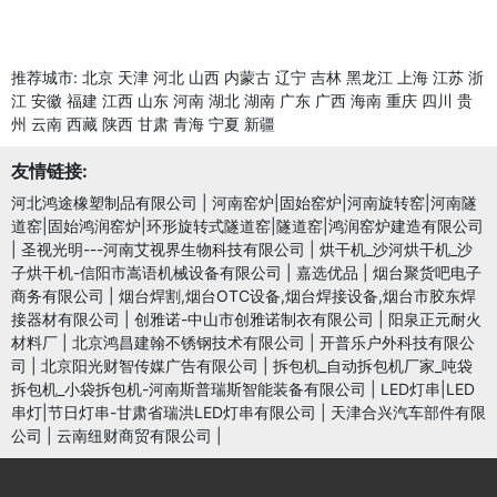
推荐城市:
北京
天津
河北
山西
内蒙古
辽宁
吉林
黑龙江
上海
江苏
浙
江
安徽
福建
江西
山东
河南
湖北
湖南
广东
广西
海南
重庆
四川
贵
州
云南
西藏
陕西
甘肃
青海
宁夏
新疆
友情链接:
河北鸿途橡塑制品有限公司
|
河南窑炉|固始窑炉|河南旋转窑|河南隧
道窑|固始鸿润窑炉|环形旋转式隧道窑|隧道窑|鸿润窑炉建造有限公司
|
圣视光明---河南艾视界生物科技有限公司
|
烘干机_沙河烘干机_沙
子烘干机-信阳市嵩语机械设备有限公司
|
嘉选优品
|
烟台聚货吧电子
商务有限公司
|
烟台焊割,烟台OTC设备,烟台焊接设备,烟台市胶东焊
接器材有限公司
|
创雅诺-中山市创雅诺制衣有限公司
|
阳泉正元耐火
材料厂
|
北京鸿昌建翰不锈钢技术有限公司
|
开普乐户外科技有限公
司
|
北京阳光财智传媒广告有限公司
|
拆包机_自动拆包机厂家_吨袋
拆包机_小袋拆包机-河南斯普瑞斯智能装备有限公司
|
LED灯串|LED
串灯|节日灯串-甘肃省瑞洪LED灯串有限公司
|
天津合兴汽车部件有限
公司
|
云南纽财商贸有限公司
|