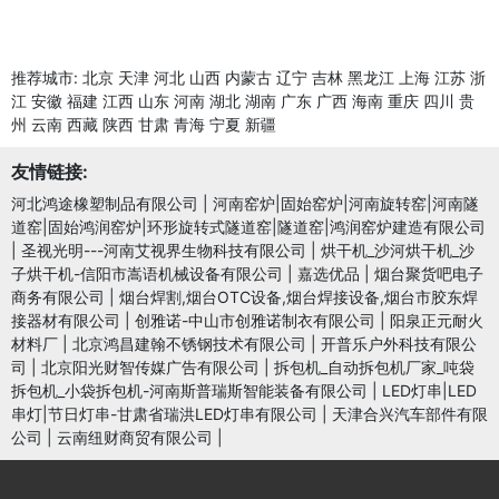
推荐城市:
北京
天津
河北
山西
内蒙古
辽宁
吉林
黑龙江
上海
江苏
浙
江
安徽
福建
江西
山东
河南
湖北
湖南
广东
广西
海南
重庆
四川
贵
州
云南
西藏
陕西
甘肃
青海
宁夏
新疆
友情链接:
河北鸿途橡塑制品有限公司
|
河南窑炉|固始窑炉|河南旋转窑|河南隧
道窑|固始鸿润窑炉|环形旋转式隧道窑|隧道窑|鸿润窑炉建造有限公司
|
圣视光明---河南艾视界生物科技有限公司
|
烘干机_沙河烘干机_沙
子烘干机-信阳市嵩语机械设备有限公司
|
嘉选优品
|
烟台聚货吧电子
商务有限公司
|
烟台焊割,烟台OTC设备,烟台焊接设备,烟台市胶东焊
接器材有限公司
|
创雅诺-中山市创雅诺制衣有限公司
|
阳泉正元耐火
材料厂
|
北京鸿昌建翰不锈钢技术有限公司
|
开普乐户外科技有限公
司
|
北京阳光财智传媒广告有限公司
|
拆包机_自动拆包机厂家_吨袋
拆包机_小袋拆包机-河南斯普瑞斯智能装备有限公司
|
LED灯串|LED
串灯|节日灯串-甘肃省瑞洪LED灯串有限公司
|
天津合兴汽车部件有限
公司
|
云南纽财商贸有限公司
|