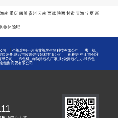
海南
重庆
四川
贵州
云南
西藏
陕西
甘肃
青海
宁夏
新
购物体验吧
|
|
公司
圣视光明---河南艾视界生物科技有限公司
烘干机_
|
台焊接设备,烟台市胶东焊接器材有限公司
创雅诺-中山市创雅
|
有限公司
拆包机_自动拆包机厂家_吨袋拆包机_小袋拆包
|
南纽财商贸有限公司
111
镇麻涌中心大道