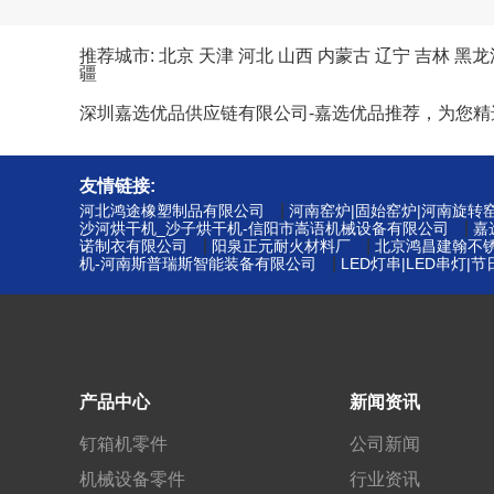
推荐城市:
北京
天津
河北
山西
内蒙古
辽宁
吉林
黑龙
疆
深圳嘉选优品供应链有限公司-嘉选优品推荐，为您
友情链接:
|
河北鸿途橡塑制品有限公司
河南窑炉|固始窑炉|河南旋转
|
沙河烘干机_沙子烘干机-信阳市嵩语机械设备有限公司
嘉
|
|
诺制衣有限公司
阳泉正元耐火材料厂
北京鸿昌建翰不
|
机-河南斯普瑞斯智能装备有限公司
LED灯串|LED串灯
产品中心
新闻资讯
钉箱机零件
公司新闻
机械设备零件
行业资讯