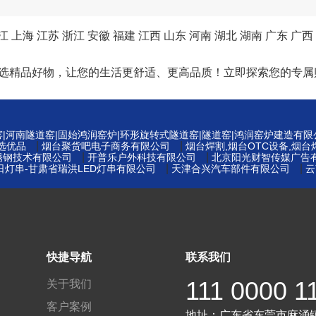
江
上海
江苏
浙江
安徽
福建
江西
山东
河南
湖北
湖南
广东
广西
精选精品好物，让您的生活更舒适、更高品质！立即探索您的专属
窑|河南隧道窑|固始鸿润窑炉|环形旋转式隧道窑|隧道窑|鸿润窑炉建造有限
|
|
选优品
烟台聚货吧电子商务有限公司
烟台焊割,烟台OTC设备,烟
|
|
锈钢技术有限公司
开普乐户外科技有限公司
北京阳光财智传媒广告
|
|
|节日灯串-甘肃省瑞洪LED灯串有限公司
天津合兴汽车部件有限公司
云
快捷导航
联系我们
111 0000 1
关于我们
客户案例
地址：
广东省东莞市麻涌