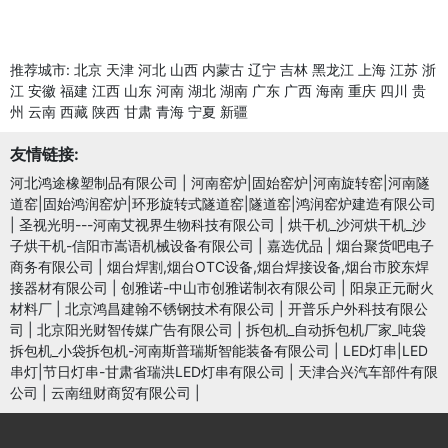
推荐城市:
北京
天津
河北
山西
内蒙古
辽宁
吉林
黑龙江
上海
江苏
浙
江
安徽
福建
江西
山东
河南
湖北
湖南
广东
广西
海南
重庆
四川
贵
州
云南
西藏
陕西
甘肃
青海
宁夏
新疆
友情链接:
河北鸿途橡塑制品有限公司
|
河南窑炉|固始窑炉|河南旋转窑|河南隧
道窑|固始鸿润窑炉|环形旋转式隧道窑|隧道窑|鸿润窑炉建造有限公司
|
圣视光明---河南艾视界生物科技有限公司
|
烘干机_沙河烘干机_沙
子烘干机-信阳市嵩语机械设备有限公司
|
嘉选优品
|
烟台聚货吧电子
商务有限公司
|
烟台焊割,烟台OTC设备,烟台焊接设备,烟台市胶东焊
接器材有限公司
|
创雅诺-中山市创雅诺制衣有限公司
|
阳泉正元耐火
材料厂
|
北京鸿昌建翰不锈钢技术有限公司
|
开普乐户外科技有限公
司
|
北京阳光财智传媒广告有限公司
|
拆包机_自动拆包机厂家_吨袋
拆包机_小袋拆包机-河南斯普瑞斯智能装备有限公司
|
LED灯串|LED
串灯|节日灯串-甘肃省瑞洪LED灯串有限公司
|
天津合兴汽车部件有限
公司
|
云南纽财商贸有限公司
|